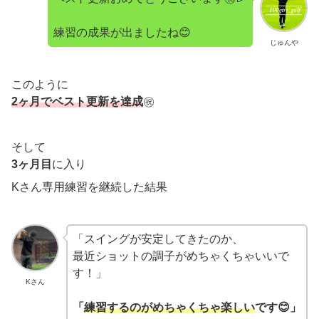
練習の成果が出ましたね😊
じゅんや
このように
2ヶ月でベスト更新を達成
㊗️
そして
3ヶ月目
に入り
Kさん専用練習を継続した結果
「スイングが安定してきたのか、
最近ショットの調子がめちゃくちゃいいで
す！」
Kさん
「
練習するのがめちゃくちゃ楽しい
です😊」